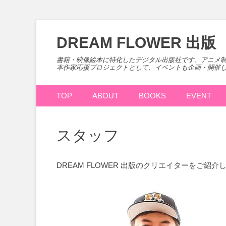
コ
ン
DREAM FLOWER 出版
テ
ン
書籍・映像絵本に特化したデジタル出版社です。アニメ
本作家応援プロジェクトとして、イベントも企画・開催
ツ
へ
メインメニュー
コ
ス
TOP
ABOUT
BOOKS
EVENT
ン
キ
テ
ッ
ン
プ
スタッフ
ツ
へ
ス
DREAM FLOWER 出版のクリエイターをご紹介
キ
ッ
プ