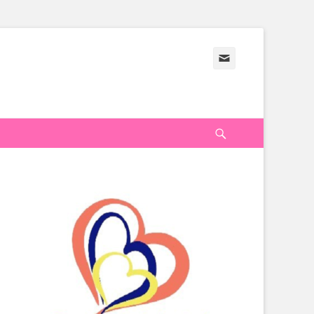
メ
ー
ル
検
索