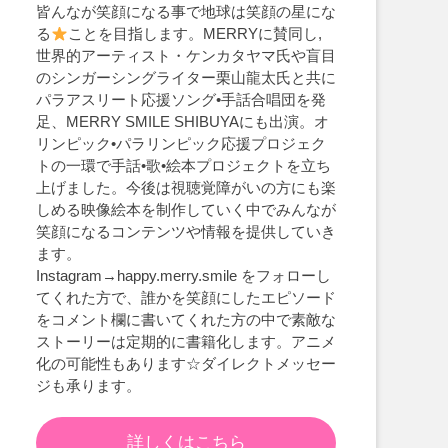
皆んなが笑顔になる事で地球は笑顔の星にな
る
ことを目指します。MERRYに賛同し,
世界的アーティスト・ケンカタヤマ氏や盲目
のシンガーシングライター栗山龍太氏と共に
パラアスリート応援ソング•手話合唱団を発
足、MERRY SMILE SHIBUYAにも出演。オ
リンピック•パラリンピック応援プロジェク
トの一環で手話•歌•絵本プロジェクトを立ち
上げました。今後は視聴覚障がいの方にも楽
しめる映像絵本を制作していく中でみんなが
笑顔になるコンテンツや情報を提供していき
ます。
Instagram→happy.merry.smile をフォローし
てくれた方で、誰かを笑顔にしたエピソード
をコメント欄に書いてくれた方の中で素敵な
ストーリーは定期的に書籍化します。アニメ
化の可能性もあります☆ダイレクトメッセー
ジも承ります。
詳しくはこちら