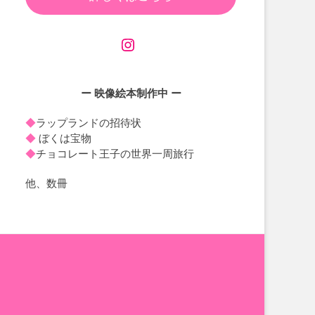
ー 映像絵本制作中
ー
◆
ラップランドの招待状
◆
ぼくは宝物
◆
チョコレート王子の世界一周旅行
他、数冊