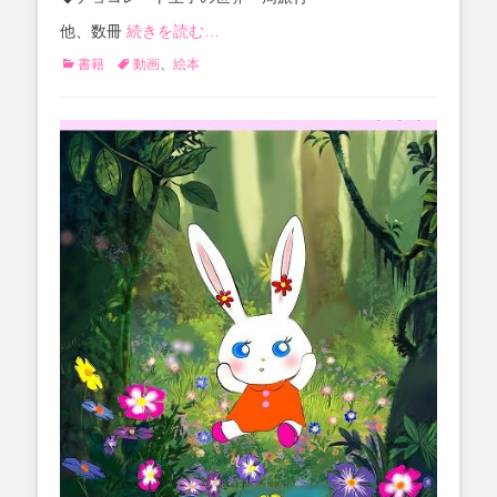
他、数冊
続きを読む…
カ
タ
書籍
動画
、
絵本
テ
グ
ゴ
リ
ー