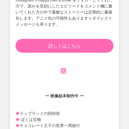
Instagram→happy.merry.smile をフォローしてくれた
方で、誰かを笑顔にしたエピソードをコメント欄に書
いてくれた方の中で素敵なストーリーは定期的に書籍
化します。アニメ化の可能性もあります☆ダイレクト
メッセージも承ります。
詳しくはこちら
ー 映像絵本制作中
ー
◆
ラップランドの招待状
◆
ぼくは宝物
◆
チョコレート王子の世界一周旅行