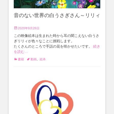
音のない世界の白うさぎさん～リリィ
投
2020年9月26日
稿
この映像絵本は生まれた時から耳の聞こえない白うさ
日
ぎリリィが色々なことに挑戦します。
たくさんのところで手話の花を咲かせたいです。
続き
を読む…
カ
タ
書籍
動画
、
絵本
テ
グ
ゴ
リ
ー