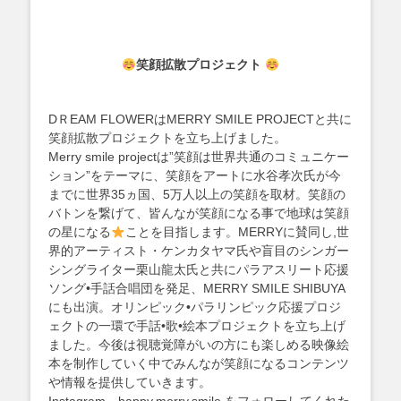
笑顔拡散プロジェクト
DＲEAM FLOWERはMERRY SMILE PROJECTと共に
笑顔拡散プロジェクトを立ち上げました。
Merry smile projectは”笑顔は世界共通のコミュニケー
ション”をテーマに、笑顔をアートに水谷孝次氏が今
までに世界35ヵ国、5万人以上の笑顔を取材。笑顔の
バトンを繋げて、皆んなが笑顔になる事で地球は笑顔
の星になる
ことを目指します。MERRYに賛同し,世
界的アーティスト・ケンカタヤマ氏や盲目のシンガー
シングライター栗山龍太氏と共にパラアスリート応援
ソング•手話合唱団を発足、MERRY SMILE SHIBUYA
にも出演。オリンピック•パラリンピック応援プロジ
ェクトの一環で手話•歌•絵本プロジェクトを立ち上げ
ました。今後は視聴覚障がいの方にも楽しめる映像絵
本を制作していく中でみんなが笑顔になるコンテンツ
や情報を提供していきます。