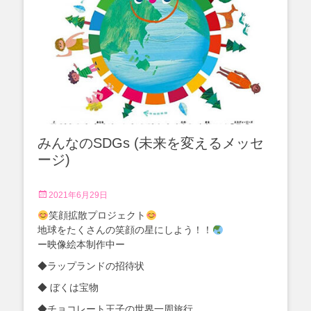
みんなのSDGs (未来を変えるメッセ
ージ)
投
2021年6月29日
稿
笑顔拡散プロジェクト
日
地球をたくさんの笑顔の星にしよう！！
ー映像絵本制作中ー
◆ラップランドの招待状
◆ ぼくは宝物
◆チョコレート王子の世界一周旅行