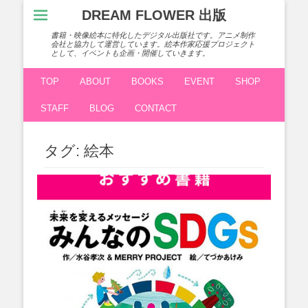
コ
DREAM FLOWER 出版
ン
テ
書籍・映像絵本に特化したデジタル出版社です。アニメ制作
会社と協力して運営しています。絵本作家応援プロジェクト
ン
として、イベントも企画・開催していきます。
ツ
サブメニュー
コ
へ
TOP
ABOUT
BOOKS
EVENT
SHOP
ン
ス
テ
キ
STAFF
BLOG
CONTACT
ン
ッ
ツ
プ
へ
タグ:
絵本
ス
キ
ッ
プ